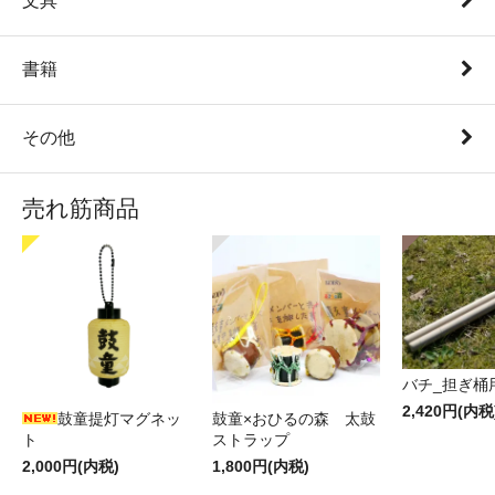
文具
書籍
その他
売れ筋商品
バチ_担ぎ桶
2,420円(内税
鼓童提灯マグネッ
鼓童×おひるの森 太鼓
ト
ストラップ
2,000円(内税)
1,800円(内税)