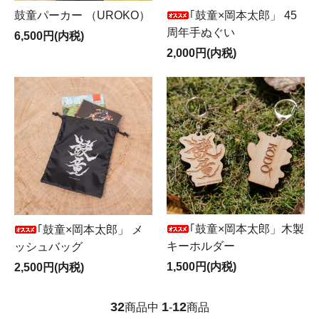
鼓童パーカー （UROKO）
｢鼓童×岡本太郎」 45
周年手ぬぐい
6,500円(内税)
2,000円(内税)
｢鼓童×岡本太郎」木製
｢鼓童×岡本太郎」 メ
キーホルダー
ッシュバッグ
1,500円(内税)
2,500円(内税)
32
1
12
商品中
-
商品