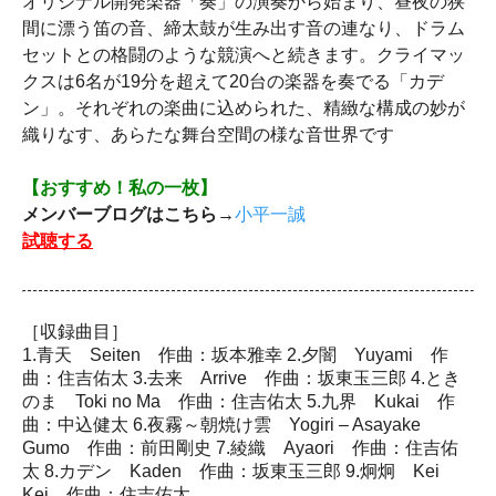
オリジナル開発楽器「奏」の演奏から始まり、昼夜の狭
間に漂う笛の音、締太鼓が生み出す音の連なり、ドラム
セットとの格闘のような競演へと続きます。クライマッ
クスは6名が19分を超えて20台の楽器を奏でる「カデ
ン」。それぞれの楽曲に込められた、精緻な構成の妙が
織りなす、あらたな舞台空間の様な音世界です
【おすすめ！私の一枚】
メンバーブログはこちら→
小平一誠
試聴する
［収録曲目］
1.青天 Seiten 作曲：坂本雅幸 2.夕闇 Yuyami 作
曲：住吉佑太 3.去来 Arrive 作曲：坂東玉三郎 4.とき
のま Toki no Ma 作曲：住吉佑太 5.九界 Kukai 作
曲：中込健太 6.夜霧～朝焼け雲 Yogiri – Asayake
Gumo 作曲：前田剛史 7.綾織 Ayaori 作曲：住吉佑
太 8.カデン Kaden 作曲：坂東玉三郎 9.炯炯 Kei
Kei 作曲：住吉佑太