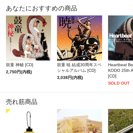
あなたにおすすめの商品
鼓童 神秘 [CD]
鼓童 暁 結成30周年スペ
Heartbeat Be
シャルアルバム [CD]
KODO 25th A
2,750円(内税)
[CD]
3,038円(内税)
SOLD OUT
売れ筋商品