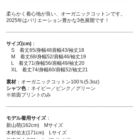
柔らかく着心地が良い、オーガニックコットンです。
2025年はバリエーション豊かな3色展開です！
サイズ(cm)
：
S 着丈65/身幅48肩幅43/袖丈18
M 着丈68/身幅52/肩幅46/袖丈19
L 着丈71/身幅56/肩幅49/袖丈20
XL 着丈74/身幅60/肩幅52/袖丈21
素材
：オーガニックコットン100％(5.3oz)
シャツ色
：ネイビー／ピンク／グリーン
※前面プリントのみ
モデル着用サイズ
：
新山萌(162cm) Mサイズ
木村佑太(171cm) Lサイズ