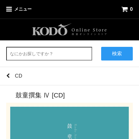
0
メニュー
検索
CD
鼓童撰集 Ⅳ [CD]