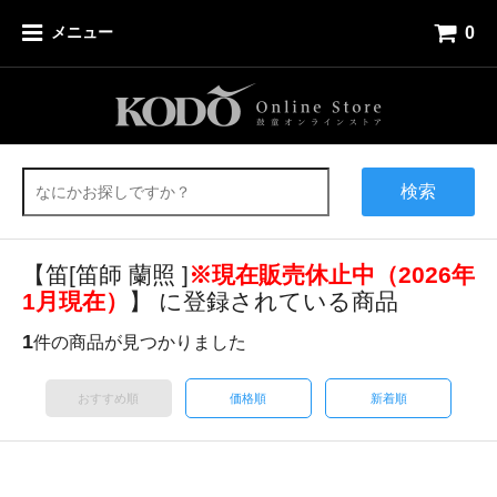
0
メニュー
検索
【笛[笛師 蘭照 ]
※現在販売休止中（2026年
1月現在）
】 に登録されている商品
1
件の商品が見つかりました
おすすめ順
価格順
新着順