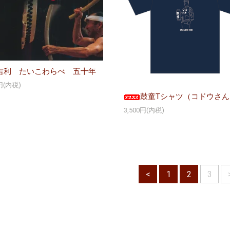
吉利 たいこわらべ 五十年
0円(内税)
鼓童Tシャツ（コドウさん
3,500円(内税)
<
1
2
3