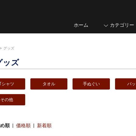
ホーム
カテゴリー
>
グッズ
グッズ
Tシャツ
タオル
手ぬぐい
バッ
その他
め順
|
価格順
|
新着順