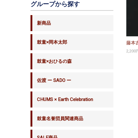
グループから探す
新商品
鼓童×岡本太郎
藤本
2,20
鼓童×おひるの森
佐渡 ー SADO ー
CHUMS × Earth Celebration
鼓童名誉団員関連商品
SALE商品