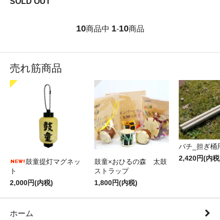
SOLD OUT
10
1
10
商品中
-
商品
売れ筋商品
バチ_担ぎ桶
2,420円(内税
鼓童提灯マグネッ
鼓童×おひるの森 太鼓
ト
ストラップ
2,000円(内税)
1,800円(内税)
ホーム