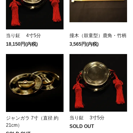
当り鉦 4寸5分
撞木（鼓童型）鹿角・竹柄
18,150円(内税)
3,565円(内税)
当り鉦 3寸5分
ジャンガラ 7寸（直径 約
21cm）
SOLD OUT